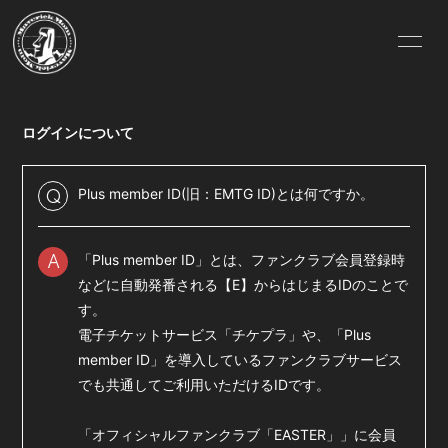
HOME
INFORMATION
ログインについて
SCHEDULE
PROFILE
VIDEO
DISCOGRAPHY
Plus member ID(旧：EMTG ID)とは何ですか。
Q
GOODS
MOVIE
「Plus member ID」とは、ファンクラブ会員登録時
A
PHOTO
CONTACT
などに自動発番される【E】からはじまるIDのことで
す。
BLOG
RADIO
電子チケットサービス「
チケプラ
」や、「Plus
member ID」を導入しているファンクラブサービス
Q&A
でも共通してご利用いただけるIDです。
「オフィシャルファンクラブ「EASTER」」に会員