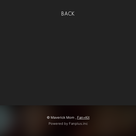
y
BACK
会員登録
ログイン
V
i
d
e
o
© Maverick Mom ,
Fan+Kit
Powered by Fanplus.inc