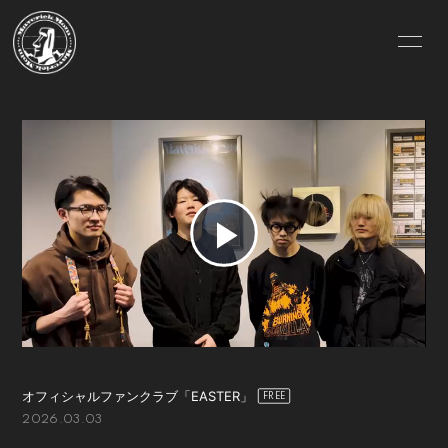
HOME
INFORMATION
SCHEDULE
PROFILE
VIDEO
DISCOGRAPHY
GOODS
MOVIE
P
PHOTO
CONTACT
l
BLOG
RADIO
Q&A
a
オフィシャルファンクラブ「EASTER」
2026.03.03