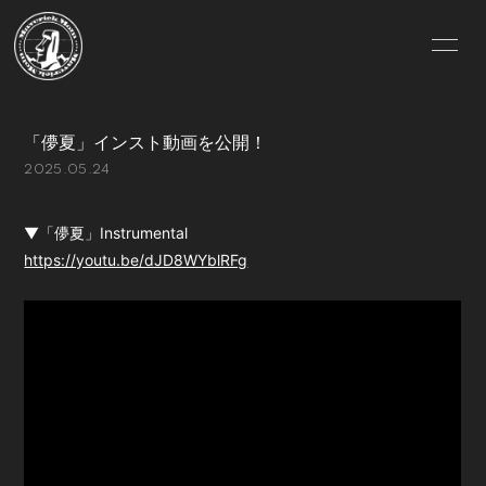
HOME
INFORMATION
「儚夏」インスト動画を公開！
SCHEDULE
PROFILE
2025.05.24
VIDEO
DISCOGRAPHY
▼「儚夏」Instrumental
GOODS
MOVIE
https://youtu.be/dJD8WYblRFg
PHOTO
CONTACT
BLOG
RADIO
Q&A